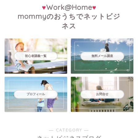
♥
Work@Home
♥
mommyのおうちでネットビジ
ネス
初心者講義一覧
無料メール講座
プロフィール
お問合せ
― CATEGORY ―