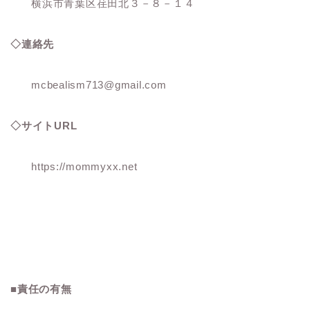
横浜市青葉区荏田北３－８－１４
◇連絡先
mcbealism713@gmail.com
◇サイトURL
https://mommyxx.net
■責任の有無