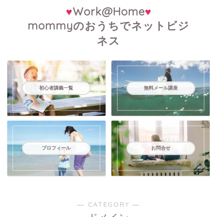
♥
Work@Home
♥
mommyのおうちでネットビジ
ネス
初心者講義一覧
無料メール講座
プロフィール
お問合せ
― CATEGORY ―