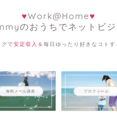
♥
Work@Home
♥
mmyのおうちでネットビ
ログで
安定収入
＆毎日ゆったり好きなコトす
無料メール講座
プロフィール