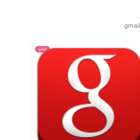
gma
gmail