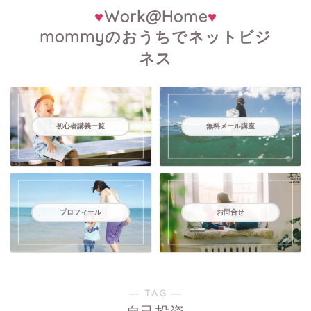
♥
Work@Home
♥
mommyのおうちでネットビジ
ネス
初心者講義一覧
無料メール講座
プロフィール
お問合せ
― TAG ―