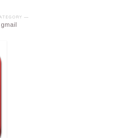
ATEGORY ―
gmail