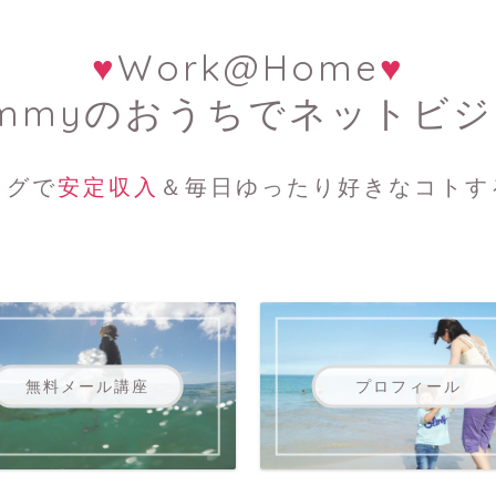
♥
Work@Home
♥
mmyのおうちでネットビ
ログで
安定収入
＆毎日ゆったり好きなコトす
無料メール講座
プロフィール