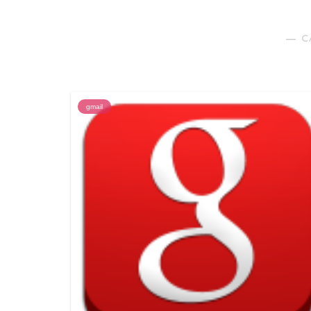
― C
gmail